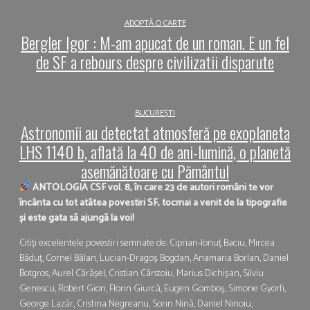
ADOPTĂ O CARTE
Bergler Igor : M-am apucat de un roman. E un fel
de SF a rebours despre civilizatii disparute
BUCUREȘTI
Astronomii au detectat atmosferă pe exoplaneta
LHS 1140 b, aflată la 40 de ani-lumină, o planetă
asemănătoare cu Pământul
ANTOLOGIA CSF vol. 8, în care 23 de autori români te vor
încânta cu tot atâtea povestiri SF, tocmai a venit de la tipografie
și este gata să ajungă la voi!
Citiți excelentele povestiri semnate de: Ciprian-Ionuț Baciu, Mircea
Băduț, Cornel Bălan, Lucian-Dragoș Bogdan, Anamaria Borlan, Daniel
Botgros, Aurel Cărășel, Cristian Cârstoiu, Marius Dichișan, Silviu
Genescu, Robert Gion, Florin Giurcă, Eugen Gomboș, Simone Gyorfi,
George Lazăr, Cristina Negreanu, Sorin Nină, Daniel Ninoiu,