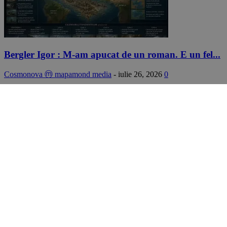
Bergler Igor : M-am apucat de un roman. E un fel...
Cosmonova ⓜ mapamond media
-
iulie 26, 2026
0