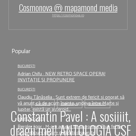
Cosmonova ⓜ mapamond media
https://cosmonova.ro
Popular
BUCUREȘTI
Adrian Chifu · NEW RETRO SPACE OPERA!
INVITAȚIE ȘI PROPUNERE
BUCUREȘTI
Claudiu Tănăselia : Sunt extrem de fericit și onorat să
vă anunț că de acum înainte, undeva între Marte și
BUCUREȘTI
COSMONAUT
COSMONOVA
Jupiter, există un asteroid...
Constantin Pavel : A sosiiiit,
ADOPTĂ O CARTE
dragii mei! ANTOLOGIA CSF
Bergler Igor : M-am apucat de un roman. E un fel de
SF a rebours despre civilizatii disparute