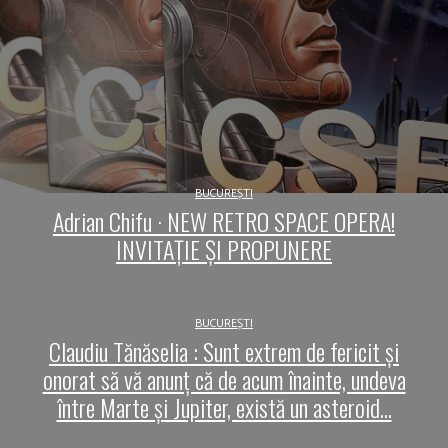
BUCUREȘTI
Adrian Chifu · NEW RETRO SPACE OPERA!
INVITAȚIE ȘI PROPUNERE
BUCUREȘTI
Claudiu Tănăselia : Sunt extrem de fericit și
onorat să vă anunț că de acum înainte, undeva
între Marte și Jupiter, există un asteroid...