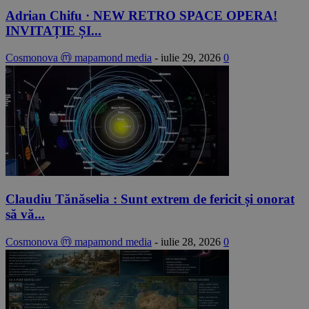
Adrian Chifu · NEW RETRO SPACE OPERA!
INVITAȚIE ȘI...
Cosmonova ⓜ mapamond media
-
iulie 29, 2026
0
Claudiu Tănăselia : Sunt extrem de fericit și onorat
să vă...
Cosmonova ⓜ mapamond media
-
iulie 28, 2026
0