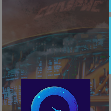
din trilogia MINCIUNA...
BUCUREȘTI
Astronomii au detectat atmosferă pe exoplaneta
LHS 1140 b, aflată la 40 de ani-lumină, o planetă
asemănătoare cu Pământul
Oamenii de ştiinţă au detectat atmosferă pe exoplaneta LHS 1140
b, aflată la 40 de ani-lumină şi descoperită în 2017, informează joi
agenţia de...