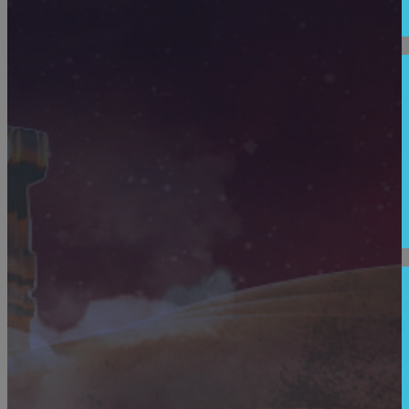
care...
BUCUREȘTI
Claudiu Tănăselia : Sunt extrem de fericit și
onorat să vă anunț că de acum înainte, undeva
între Marte și Jupiter, există un asteroid...
Sunt extrem de fericit și onorat să vă anunț că de acum înainte,
undeva între Marte și Jupiter, există un asteroid care îmi poartă...
ADOPTĂ O CARTE
Bergler Igor : M-am apucat de un roman. E un fel
de SF a rebours despre civilizatii disparute
Hai sa va mai uimesc o data! In timp ce continui sa macin la
INTOARCEREA ERETICILOR- PROFETI SI SIBILE, ultimul volum