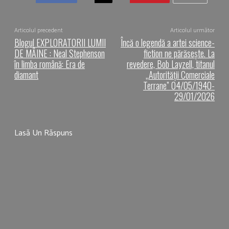
Articolul precedent
Articolul următor
Blogul EXPLORATORII LUMII
Încă o legendă a artei science-
DE MÂINE : Neal Stephenson
fiction ne părăsește. La
în limba română: Era de
revedere, Bob Layzell, titanul
diamant
„Autorității Comerciale
Terrane” 04/05/1940-
29/01/2026
Lasă Un Răspuns