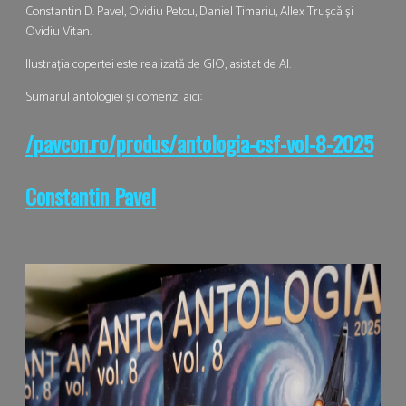
Constantin D. Pavel, Ovidiu Petcu, Daniel Timariu, Allex Trușcă și
Ovidiu Vitan.
Ilustrația copertei este realizată de GIO, asistat de AI.
Sumarul antologiei și comenzi aici:
/pavcon.ro/produs/antologia-csf-vol-8-2025
Constantin Pavel