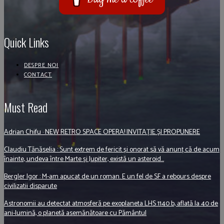
Quick Links
DESPRE NOI
CONTACT
Must Read
Adrian Chifu · NEW RETRO SPACE OPERA! INVITAȚIE ȘI PROPUNERE
Claudiu Tănăselia : Sunt extrem de fericit și onorat să vă anunț că de acum
înainte, undeva între Marte și Jupiter, există un asteroid...
Bergler Igor : M-am apucat de un roman. E un fel de SF a rebours despre
civilizatii disparute
Astronomii au detectat atmosferă pe exoplaneta LHS 1140 b, aflată la 40 de
ani-lumină, o planetă asemănătoare cu Pământul