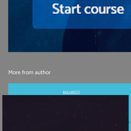
More from author
BUCUREȘTI
Adrian Chifu · NEW RETRO SPACE OPERA!
INVITAȚIE ȘI PROPUNERE
Când am citit prima dată „Aventura navei Space Beagle” a lui Van
Vogt am avut o revelație! Aventura spațială dusă pe drumuri pe